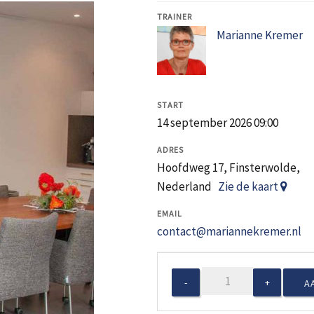
TRAINER
Marianne Kremer
START
14 september 2026 09:00
ADRES
Hoofdweg 17, Finsterwolde,
Nederland
Zie de kaart
EMAIL
contact@mariannekremer.nl
Week
A
van
de