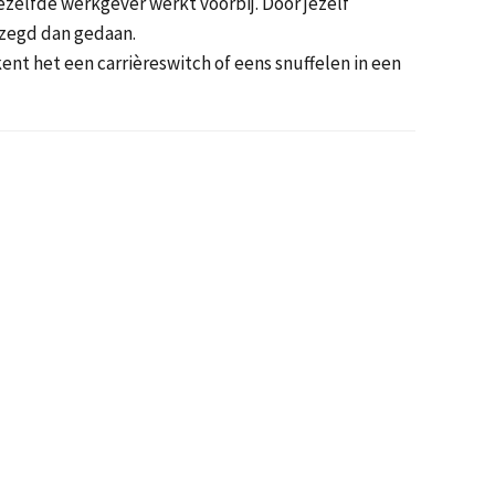
 dezelfde werkgever werkt voorbij. Door jezelf
ezegd dan gedaan.
ent het een carrièreswitch of eens snuffelen in een