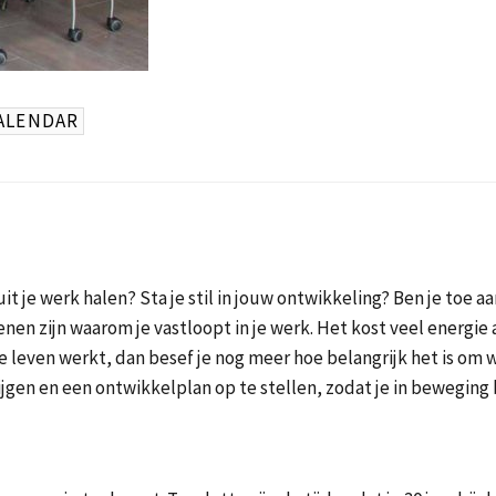
Loopbaan
(14-
18
sept
CALENDAR
2026)
aantal
it je werk halen? Sta je stil in jouw ontwikkeling? Ben je toe 
nen zijn waarom je vastloopt in je werk. Het kost veel energie 
e leven werkt, dan besef je nog meer hoe belangrijk het is om w
jgen en een ontwikkelplan op te stellen, zodat je in beweging bl