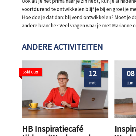
Ook als je het prima naar je zin hebt, kun je al naden
voortdurend te ontwikkelen blijf je bij en groei je
Hoe doe je dat dan: blijvend ontwikkelen? Moet je da
andere branche? Veel vragen waar je met Marianne o
ANDERE ACTIVITEITEN
12
08
Sold Out!
mrt
jun
HB Inspiratiecafé
Inspir