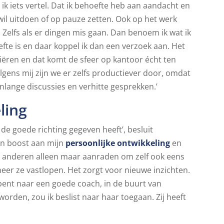
als ik iets vertel. Dat ik behoefte heb aan aandacht en
wil uitdoen of op pauze zetten. Ook op het werk
it. Zelfs als er dingen mis gaan. Dan benoem ik wat ik
fte is en daar koppel ik dan een verzoek aan. Het
kopiëren en dat komt de sfeer op kantoor écht ten
gens mij zijn we er zelfs productiever door, omdat
enlange discussies en verhitte gesprekken.’
ling
 de goede richting gegeven heeft’, besluit
een boost aan mijn
persoonlijke ontwikkeling
en
kan anderen alleen maar aanraden om zelf ook eens
er ze vastlopen. Het zorgt voor nieuwe inzichten.
 bent naar een goede coach, in de buurt van
worden, zou ik beslist naar haar toegaan. Zij heeft