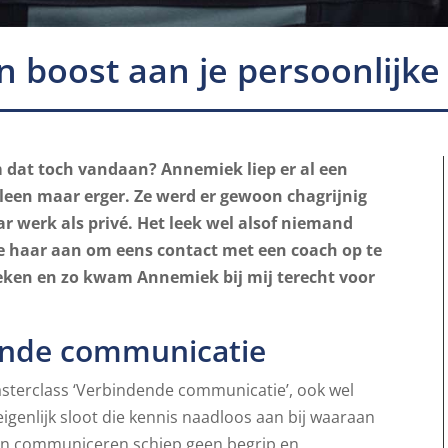
n boost aan je persoonlijke
dat toch vandaan? Annemiek liep er al een
lleen maar erger. Ze werd er gewoon chagrijnig
r werk als privé. Het leek wel alsof niemand
e haar aan om eens contact met een coach op te
reken en zo kwam Annemiek bij mij terecht voor
ende communicatie
asterclass ‘Verbindende communicatie’, ook wel
genlijk sloot die kennis naadloos aan bij waaraan
van communiceren schiep geen begrip en