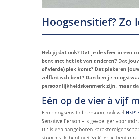
Hoogsensitief? Zo l
Heb jij dat ook? Dat je de sfeer in een 
bent met het lot van anderen? Dat jouw
of vierde) plek komt? Dat piekeren jo
zelfkritisch bent? Dan ben je hoogstwaa
persoonlijkheidskenmerk zijn, maar daar
Eén op de vier à vijf 
Een hoogsensitief persoon, ook wel
HSP’e
Sensitive Person – is gevoeliger voor in
Dit is een aangeboren karaktereigenscha
stoornis. Je bent niet ‘gek’, en je bent oo