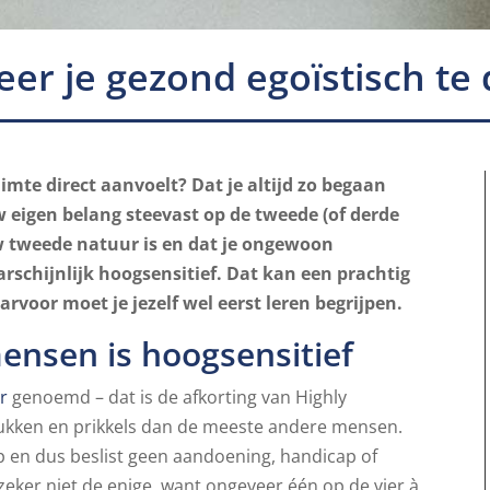
eer je gezond egoïstisch te
ruimte direct aanvoelt? Dat je altijd zo begaan
 eigen belang steevast op de tweede (of derde
uw tweede natuur is en dat je ongewoon
rschijnlijk hoogsensitief. Dat kan een prachtig
voor moet je jezelf wel eerst leren begrijpen.
mensen is hoogsensitief
r
genoemd – dat is de afkorting van Highly
drukken en prikkels dan de meeste andere mensen.
p en dus beslist geen aandoening, handicap of
k zeker niet de enige, want ongeveer één op de vier à